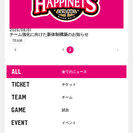
2026/08/01
チーム強化に向けた新体制構築のお知らせ
TEAM
keyboard_arrow_left
keyboard_arrow_right
1
2
ALL
全てのニュース
TICKET
チケット
TEAM
チーム
GAME
試合
EVENT
イベント