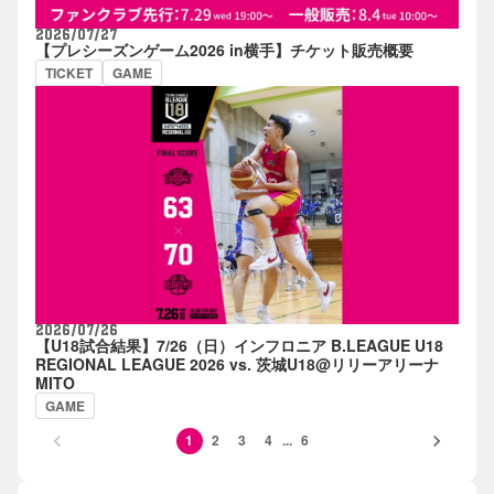
2026/07/27
【プレシーズンゲーム2026 in横手】チケット販売概要
TICKET
GAME
2026/07/26
【U18試合結果】7/26（日）インフロニア B.LEAGUE U18
REGIONAL LEAGUE 2026 vs. 茨城U18@リリーアリーナ
MITO
GAME
keyboard_arrow_left
keyboard_arrow_right
1
2
3
4
...
6