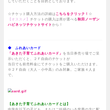
していただくことを目的としております。
☆チケット購入方法の詳細は
こちらをクリック！
☆
【オススメ】
チケットの購入は席が選べる
秋田ノーザン
ハピネッツチケットサイト
から！
◆ ふれあいカード
「あきた子育てふれあいカード」
を
当日券売り場でご呈
示いただくと、２Ｆ自由のチケットが
当日でも前売料金にてチケットをご購入いただけます。
※２Ｆ自由（大人・小中高）のみ対象。ご家族４人ま
で。
【あきた子育てふれあいカードとは】
中学生以下の子ども、またはご妊婦のいる世帯の方に配