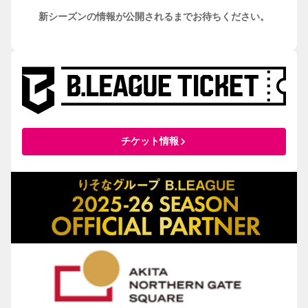
新シーズンの情報が公開されるまでお待ちください。
keyboard_arrow_right
チケット情報