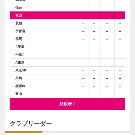
仙台
--
--
--
--
秋田
--
--
--
--
茨城
--
--
--
--
宇都宮
--
--
--
--
群馬
--
--
--
--
A千葉
--
--
--
--
千葉J
--
--
--
--
A東京
--
--
--
--
東京SR
--
--
--
--
川崎
--
--
--
--
横浜BC
--
--
--
--
富山
--
--
--
--
keyboard_arrow_right
順位表
クラブリーダー