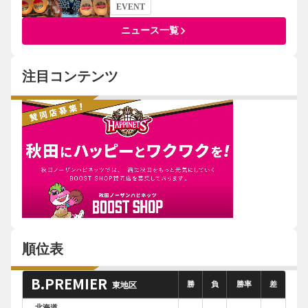
EVENT
keyboard_arrow_right
ニュース一覧
注目コンテンツ
順位表
B.PREMIER
勝
負
勝率
差
東地区
北海道
--
--
--
--