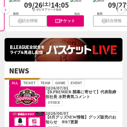
09/26
14:05
09/27
(土)
location_on
location_on
keyboard_arrow_left
keyboard_arrow_right
ゼビオアリーナ仙台
ゼビ
秋田
仙台
秋田
sports_basketball
confirmation_number
sports_basketball
試合情報
チケット
試合情報
NEWS
ALL
TICKET
TEAM
GAME
EVENT
2026/07/01
【B.PREMIER 開幕に寄せて】代表取締
役社長 水野勇気コメント
OTHER
2026/08/07
【8月グッズNEW情報】グッズ販売のお
知らせ ※8/7更新