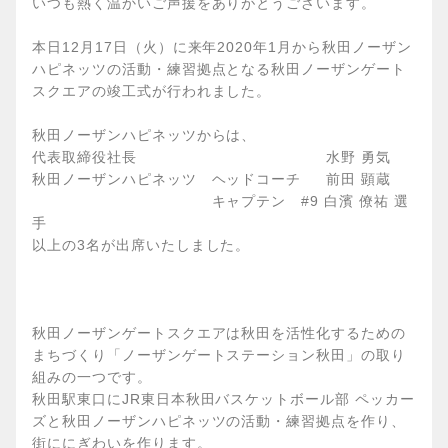
いつも熱く温かいご声援をありがとうございます。
本日12月17日（火）に来年2020年1月から秋田ノーザン
ハピネッツの活動・練習拠点となる秋田ノーザンゲート
スクエアの竣工式が行われました。
秋田ノーザンハピネッツからは、
代表取締役社長 水野 勇気
秋田ノーザンハピネッツ ヘッドコーチ 前田 顕蔵
キャプテン #9 白濱 僚祐 選
手
以上の3名が出席いたしました。
秋田ノーザンゲートスクエアは秋田を活性化するための
まちづくり「ノーザンゲートステーション秋田」の取り
組みの一つです。
秋田駅東口にJR東日本秋田バスケットボール部 ペッカー
ズと秋田ノーザンハピネッツの活動・練習拠点を作り、
街ににぎわいを作ります。