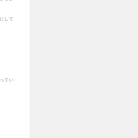
にして
ってい