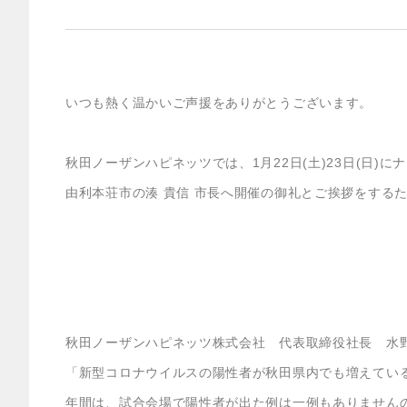
いつも熱く温かいご声援をありがとうございます。
秋田ノーザンハピネッツでは、1月22日(土)23日(日)
由利本荘市の湊 貴信 市長へ開催の御礼とご挨拶をする
秋田ノーザンハピネッツ株式会社 代表取締役社長 水野
「新型コロナウイルスの陽性者が秋田県内でも増えてい
年間は、試合会場で陽性者が出た例は一例もありません