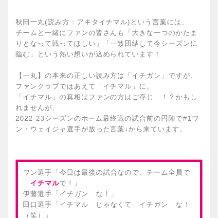
秋田一丸(読み方：アキタイチマル)という言葉には、
チームと一緒にファンの皆さんも「大きな一つのかたま
りとなって戦ってほしい」「一致団結して今シーズンに
臨む」という熱い想いが込められています！
【一丸】の本来の正しい読み方は「イチガン」ですが、
ファンクラブではあえて「イチマル」に。
「イチマル」の真相はファンの方はご存じ…！？かもし
れませんが、
2022-23シーズンのホーム最終戦の試合前の円陣で#1ワ
ン・ウェイジャ選手が放った言葉↓から来ています。
ワン選手「今日は最後の試合なので、チーム全員で
イチマル
で！」
伊藤選手「イチガン な！」
田口選手「イチマル じゃなくて イチガン な！
（笑）」