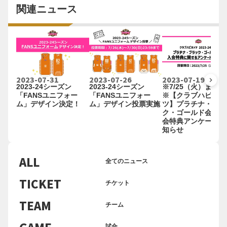
関連ニュース
2023-07-31
2023-07-26
2023-07-19
keyboard_arrow_right
2023-24シーズン
2023-24シーズン
※7/25（火）まで
「FANSユニフォー
「FANSユニフォー
※【クラブハピネッ
ム」デザイン決定！
ム」デザイン投票実施
ツ】プラチナ・ブラ
ク・ゴールド会員：
会特典アンケートの
知らせ
ALL
全てのニュース
TICKET
チケット
TEAM
チーム
GAME
試合