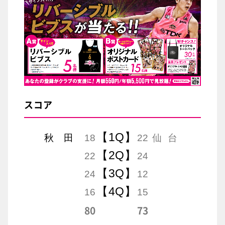
スコア
【1Q】
秋 田
18
22
仙 台
【2Q】
22
24
【3Q】
24
12
【4Q】
16
15
80
73