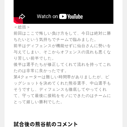
＜総括＞
前回はここで悔しい負け方をして、今日は絶対に勝
ちたいという気持ちでチームで臨みました。
前半はディフェンスが機能せずに仙台さんに勢いを
与えてしまい、そこからオフェンスの流れも悪くな
り苦しい前半でした。
後半は選手たちが修正してくれて流れを持ってこれ
たのは非常に良かったです。
第4クォーターは難しい時間帯がありましたが、ビ
ッグショットを決めてくれた熊谷選手、中山選手も
そうですし、ディフェンスも徹底してやってくれ
て、守って最後に接戦をモノにできたのはチームに
とって嬉しい勝利でした。
試合後の熊谷航のコメント