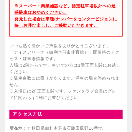
※スーパー・商業施設など、指定駐車場以外への迷
惑駐車はおやめください。
発覚した場合は車種/ナンバーをセンタービジョンに
映しお呼び出しし、ご移動いただきます。
いつも熱く温かいご声援をありがとうございます。
「ナイスアリーナ（由利本荘市体育館）」開催時のアク
セス・駐車場情報です。
入場は2階からです。車いすの方は1階正面玄関にお越し
ください。
※駐車台数には限りがあります。満車の場合停められま
せん。
※入場口は2F正面玄関です。ファンクラブ会員はグレー
ドに関わらず1列にお並びください。
アクセス方法
所在地：
〒秋田県由利本荘市石脇田尻野18番地