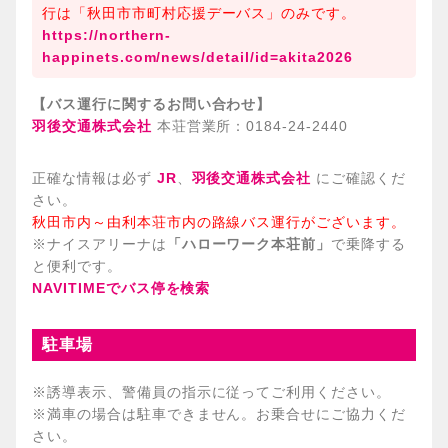
行は「秋田市市町村応援デーバス」のみです。
https://northern-
happinets.com/news/detail/id=akita2026
【バス運行に関するお問い合わせ】
羽後交通株式会社
本荘営業所：0184-24-2440
正確な情報は必ず
JR
、
羽後交通株式会社
にご確認くだ
さい。
秋田市内～由利本荘市内の路線バス運行がございます。
※ナイスアリーナは
「ハローワーク本荘前」
で乗降する
と便利です。
NAVITIMEでバス停を検索
駐車場
※誘導表示、警備員の指示に従ってご利用ください。
※満車の場合は駐車できません。お乗合せにご協力くだ
さい。