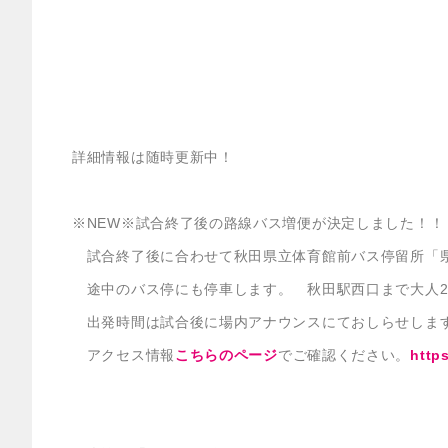
詳細情報は随時更新中！
※NEW※試合終了後の路線バス増便が決定しました！！
試合終了後に合わせて秋田県立体育館前バス停留所「県
途中のバス停にも停車します。 秋田駅西口まで大人26
出発時間は試合後に場内アナウンスにておしらせしま
アクセス情報
こちらのページ
でご確認ください。
http