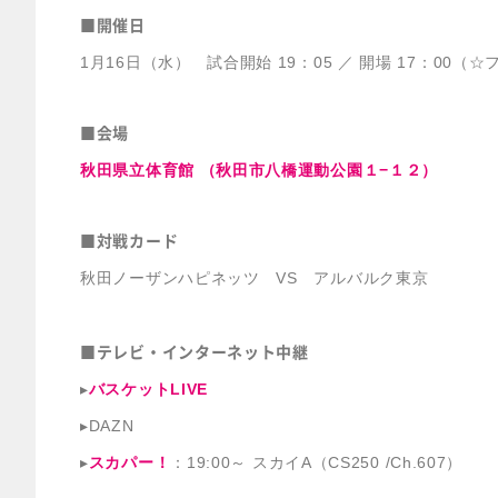
■開催日
1月16日（水） 試合開始 19：05 ／ 開場 17：00（
■会場
秋田県立体育館 （秋田市八橋運動公園１−１２）
■対戦カード
秋田ノーザンハピネッツ VS アルバルク東京
■テレビ・インターネット中継
▸
バスケットLIVE
▸DAZN
▸
スカパー！
：19:00～ スカイA（CS250 /Ch.607）