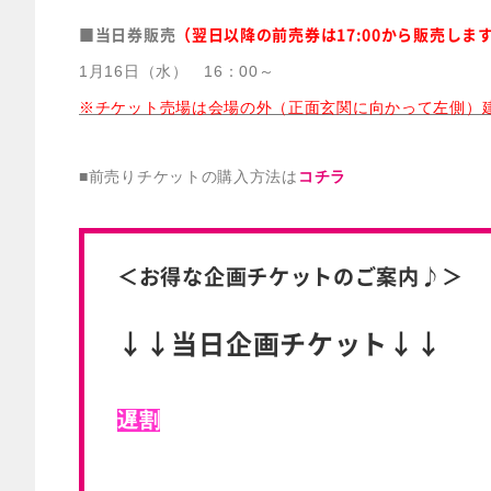
■当日券販売
（翌日以降の前売券は17:00から販売しま
1月16日（水） 16：00～
※チケット売場は会場の外（正面玄関に向かって左側）
■前売りチケットの購入方法は
コチラ
＜お得な企画チケットのご案内♪＞
↓↓当日企画チケット↓↓
遅割