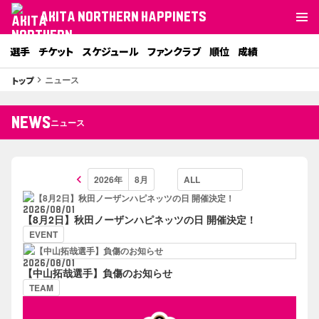
AKITA NORTHERN HAPPINETS
選手
チケット
スケジュール
ファンクラブ
順位
成績
ニュース
トップ
keyboard_arrow_right
NEWS
ニュース
keyboard_arrow_left
2026/08/01
【8月2日】秋田ノーザンハピネッツの日 開催決定！
EVENT
2026/08/01
【中山拓哉選手】負傷のお知らせ
TEAM