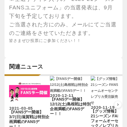
FANSユニフォーム」の当選発表は、9月
下旬を予定しております。
ご当選された方にのみ、メールにてご当選
のご連絡をさせていただきます。
皆さまぜひ投票にご参加ください！！
関連ニュース
2020-12-11
【FANSデー開催】
12/12(土)島根戦は特別
keyboard_arrow_right
2020-11-19
2021-03-05
企画満載のFANSデ
【グッズ情報】2020
【FANSデー開催】
ー！！
21シーズン FANS
3/7(日)滋賀戦は特別企
フォームオーセンテ
画満載のFANSデ
ック／レプリカ受注
ー！！