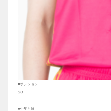
■ポジション
SG
■生年月日