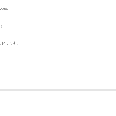
23年）
年）
ております。