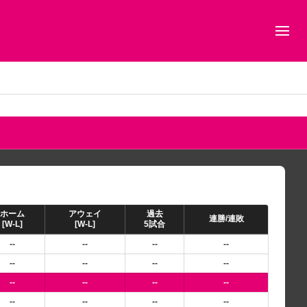
ホーム
アウェイ
過去
連勝/連敗
[W-L]
[W-L]
5試合
--
--
--
--
--
--
--
--
--
--
--
--
--
--
--
--