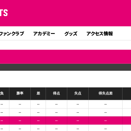
TS
ファンクラブ
アカデミー
グッズ
アクセス情報
負
勝率
差
得点
失点
得失点差
--
--
--
--
--
--
--
--
--
--
--
--
--
--
--
--
--
--
--
--
--
--
--
--