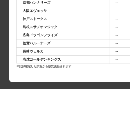
--
京都ハンナリーズ
--
大阪エヴェッサ
--
神戸ストークス
--
島根スサノオマジック
--
広島ドラゴンフライズ
--
佐賀バルーナーズ
--
長崎ヴェルカ
--
琉球ゴールデンキングス
※記録確定した試合から順次更新されます