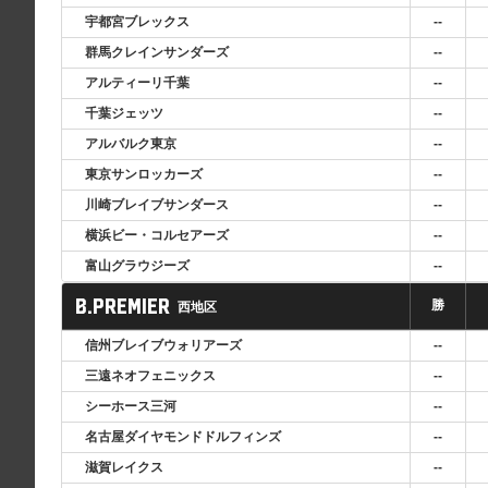
--
宇都宮ブレックス
--
群馬クレインサンダーズ
--
アルティーリ千葉
--
千葉ジェッツ
--
アルバルク東京
--
東京サンロッカーズ
--
川崎ブレイブサンダース
--
横浜ビー・コルセアーズ
--
富山グラウジーズ
B.PREMIER
勝
西地区
--
信州ブレイブウォリアーズ
--
三遠ネオフェニックス
--
シーホース三河
--
名古屋ダイヤモンドドルフィンズ
--
滋賀レイクス