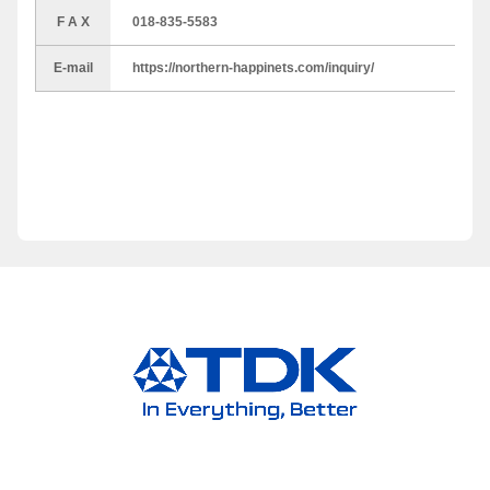
F A X
018-835-5583
E-mail
https://northern-happinets.com/inquiry/