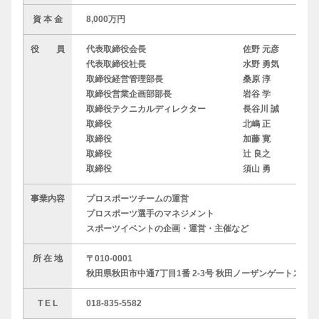
資 本 金
8,000万円
役 員
代表取締役会長
佐野 元彦
代表取締役社長
水野 勇気
取締役経営管理部長
桑原 淳
取締役営業企画部部長
岩谷 学
取締役テクニカルディレクター
長谷川 誠
取締役
北嶋 正
取締役
加藤 寛
取締役
辻 良之
取締役
須山 勇
事業内容
プロスポーツチームの運営
プロスポーツ選手のマネジメント
スポーツイベントの企画・運営・主催など
所 在 地
〒010-0001
秋田県秋田市中通7丁目1番 2-3号 秋田ノーザンゲートスクエア
T E L
018-835-5582