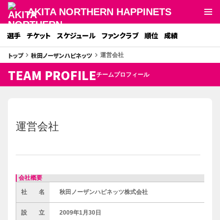
AKITA NORTHERN HAPPINETS
選手
チケット
スケジュール
ファンクラブ
順位
成績
トップ
秋田ノーザンハピネッツ
keyboard_arrow_right
keyboard_arrow_right
運営会社
TEAM PROFILE
チームプロフィール
運営会社
会社概要
社 名
秋田ノーザンハピネッツ株式会社
設 立
2009年1月30日