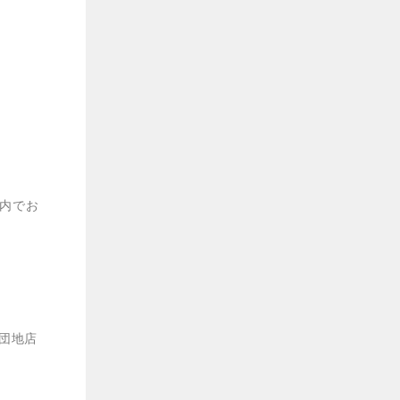
内でお
団地店