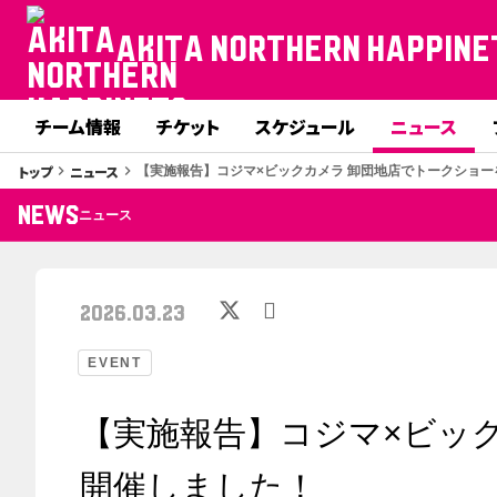
AKITA NORTHERN HAPPINE
チーム情報
チケット
スケジュール
ニュース
トップ
ニュース
keyboard_arrow_right
keyboard_arrow_right
【実施報告】コジマ×ビックカメラ 卸団地店でトークショ
NEWS
ニュース
2026.03.23
EVENT
【実施報告】コジマ×ビッ
開催しました！