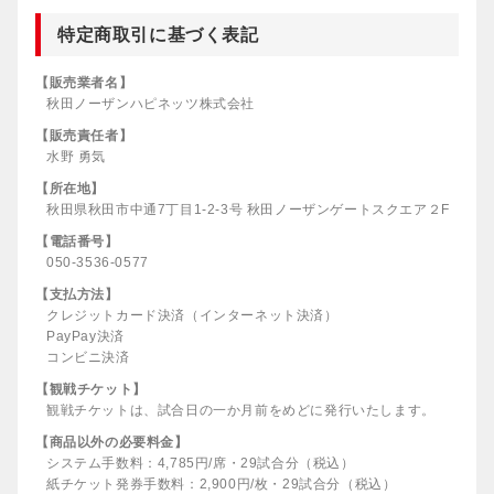
特定商取引に基づく表記
【販売業者名】
秋田ノーザンハピネッツ株式会社
【販売責任者】
水野 勇気
【所在地】
秋田県秋田市中通7丁目1-2-3号 秋田ノーザンゲートスクエア２F
【電話番号】
050-3536-0577
【支払方法】
クレジットカード決済（インターネット決済）
PayPay決済
コンビニ決済
【観戦チケット】
観戦チケットは、試合日の一か月前をめどに発行いたします。
【商品以外の必要料金】
システム手数料：4,785円/席・29試合分（税込）
紙チケット発券手数料：2,900円/枚・29試合分（税込）