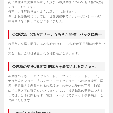
高い席種や販売数量が著しく少ない希少席種についても価格の改定
を行っております。
何卒、ご理解賜りますようお願い申し上げます。
※一般販売価格については、現在調整中です。シーズンシートの1
試合単価を下回ることはございません。
◇29試合（CNAアリーナ☆あきた開催）パックに統一
秋田市内会場で開催する29試合のうち、10試合は平日開催の予定で
す。
試合日程、会場は変更となる可能性がございます。
◇席種の変更/増席/新規購入を希望される皆さまへ
各席種のうち、「ロイヤルシート」「プレミアムシート」「アリー
ナ指定席センター」「パノラマシートセンター」への席種変更、増
席、新規購入を希望されるお客様は、お申込み受付終了後【抽選】
にてご購入者の確定をいたします。なお、抽選結果の発表につきま
しては、当否に関わらず、電話・メールにてチケット事務局よりご
連絡いたします。